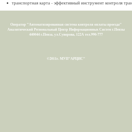
транспортная карта - эффективный инструмент контроля тра
Оператор "Автоматизированная система контроля оплаты проезда"
Аналитический Региональный Центр Информационных Систем г.Пензы
440044 г.Пенза, ул.Суворова, 122А тел.990-777
©2011г. МУП"АРЦИС"